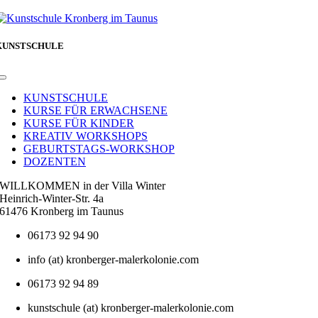
KUNSTSCHULE
Toggle
Navigation
KUNSTSCHULE
KURSE FÜR ERWACHSENE
KURSE FÜR KINDER
KREATIV WORKSHOPS
GEBURTSTAGS-WORKSHOP
DOZENTEN
WILLKOMMEN in der Villa Winter
Heinrich-Winter-Str. 4a
61476 Kronberg im Taunus
06173 92 94 90
info (at) kronberger-malerkolonie.com
06173 92 94 89
kunstschule (at) kronberger-malerkolonie.com