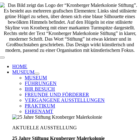
Zum
Inhalt
springen
Toggle
Navigation
HOME
MUSEUM
MUSEUM
FÜHRUNGEN
IHR BESUCH
FREUNDE UND FÖRDERER
VERGANGENE AUSSTELLUNGEN
PRAKTIKUM
EHRENAMT
AKTUELLE AUSSTELLUNG
25 Jahre Stiftung Kronberger Malerkolonie