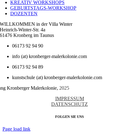
KREATIV WORKSHOPS
GEBURTSTAGS-WORKSHOP
DOZENTEN
WILLKOMMEN in der Villa Winter
Heinrich-Winter-Str. 4a
61476 Kronberg im Taunus
06173 92 94 90
info (at) kronberger-malerkolonie.com
06173 92 94 89
kunstschule (at) kronberger-malerkolonie.com
tung Kronberger Malerkolonie,
2025
IMPRESSUM
DATENSCHUTZ
FOLGEN SIE UNS
Page load link
Nach