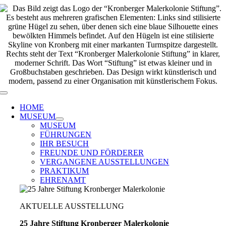
Zum
Inhalt
springen
Toggle
Navigation
HOME
MUSEUM
MUSEUM
FÜHRUNGEN
IHR BESUCH
FREUNDE UND FÖRDERER
VERGANGENE AUSSTELLUNGEN
PRAKTIKUM
EHRENAMT
AKTUELLE AUSSTELLUNG
25 Jahre Stiftung Kronberger Malerkolonie