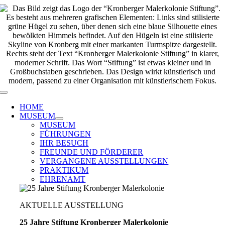
Zum
Inhalt
springen
Toggle
Navigation
HOME
MUSEUM
MUSEUM
FÜHRUNGEN
IHR BESUCH
FREUNDE UND FÖRDERER
VERGANGENE AUSSTELLUNGEN
PRAKTIKUM
EHRENAMT
AKTUELLE AUSSTELLUNG
25 Jahre Stiftung Kronberger Malerkolonie