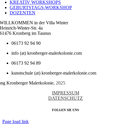
KREATIV WORKSHOPS
GEBURTSTAGS-WORKSHOP
DOZENTEN
WILLKOMMEN in der Villa Winter
Heinrich-Winter-Str. 4a
61476 Kronberg im Taunus
06173 92 94 90
info (at) kronberger-malerkolonie.com
06173 92 94 89
kunstschule (at) kronberger-malerkolonie.com
tung Kronberger Malerkolonie,
2025
IMPRESSUM
DATENSCHUTZ
FOLGEN SIE UNS
Page load link
Nach