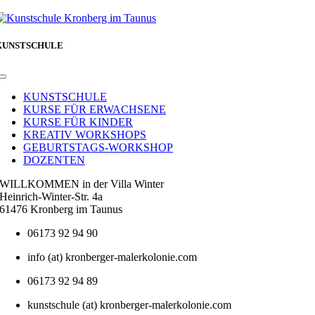
KUNSTSCHULE
Toggle
Navigation
KUNSTSCHULE
KURSE FÜR ERWACHSENE
KURSE FÜR KINDER
KREATIV WORKSHOPS
GEBURTSTAGS-WORKSHOP
DOZENTEN
WILLKOMMEN in der Villa Winter
Heinrich-Winter-Str. 4a
61476 Kronberg im Taunus
06173 92 94 90
info (at) kronberger-malerkolonie.com
06173 92 94 89
kunstschule (at) kronberger-malerkolonie.com