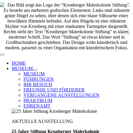
Zum
Inhalt
springen
Toggle
Navigation
HOME
MUSEUM
MUSEUM
FÜHRUNGEN
IHR BESUCH
FREUNDE UND FÖRDERER
VERGANGENE AUSSTELLUNGEN
PRAKTIKUM
EHRENAMT
AKTUELLE AUSSTELLUNG
25 Jahre Stiftung Kronberger Malerkolonie