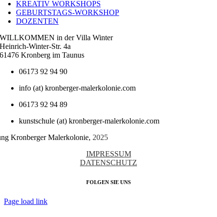
KREATIV WORKSHOPS
GEBURTSTAGS-WORKSHOP
DOZENTEN
WILLKOMMEN in der Villa Winter
Heinrich-Winter-Str. 4a
61476 Kronberg im Taunus
06173 92 94 90
info (at) kronberger-malerkolonie.com
06173 92 94 89
kunstschule (at) kronberger-malerkolonie.com
tung Kronberger Malerkolonie,
2025
IMPRESSUM
DATENSCHUTZ
FOLGEN SIE UNS
Page load link
Nach