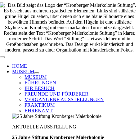
Zum
Inhalt
springen
Toggle
Navigation
HOME
MUSEUM
MUSEUM
FÜHRUNGEN
IHR BESUCH
FREUNDE UND FÖRDERER
VERGANGENE AUSSTELLUNGEN
PRAKTIKUM
EHRENAMT
AKTUELLE AUSSTELLUNG
25 Jahre Stiftung Kronberger Malerkolonie