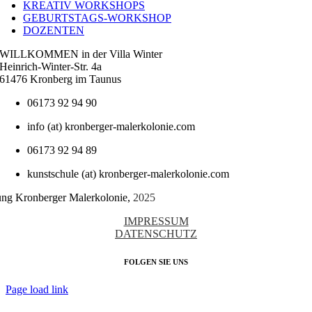
KREATIV WORKSHOPS
GEBURTSTAGS-WORKSHOP
DOZENTEN
WILLKOMMEN in der Villa Winter
Heinrich-Winter-Str. 4a
61476 Kronberg im Taunus
06173 92 94 90
info (at) kronberger-malerkolonie.com
06173 92 94 89
kunstschule (at) kronberger-malerkolonie.com
tung Kronberger Malerkolonie,
2025
IMPRESSUM
DATENSCHUTZ
FOLGEN SIE UNS
Page load link
Nach