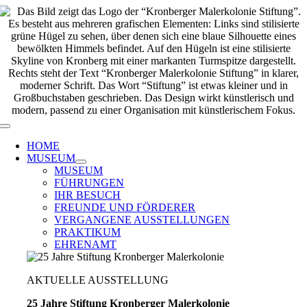
Zum
Inhalt
springen
Toggle
Navigation
HOME
MUSEUM
MUSEUM
FÜHRUNGEN
IHR BESUCH
FREUNDE UND FÖRDERER
VERGANGENE AUSSTELLUNGEN
PRAKTIKUM
EHRENAMT
AKTUELLE AUSSTELLUNG
25 Jahre Stiftung Kronberger Malerkolonie