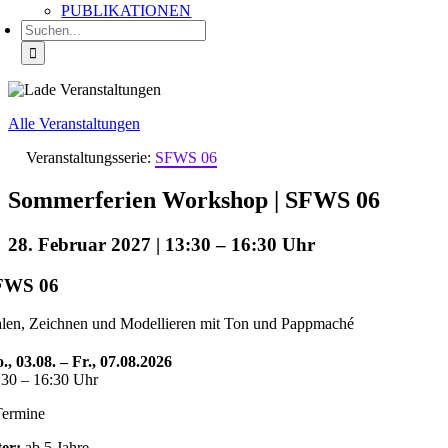
PUBLIKATIONEN
Suche
nach:
Alle Veranstaltungen
Veranstaltungsserie:
SFWS 06
Sommerferien Workshop | SFWS 06
28. Februar 2027 | 13:30
–
16:30
FWS 06
len, Zeichnen und Modellieren mit Ton und Pappmaché
., 03.08. – Fr., 07.08.2026
:30 – 16:30 Uhr
Termine
ter:
ab 5 Jahre