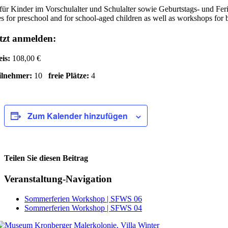
für Kinder im Vorschulalter und Schulalter sowie Geburtstags- und Fe
s for preschool and for school-aged children as well as workshops for 
tzt anmelden:
eis:
108,00 €
ilnehmer:
10
freie Plätze:
4
Zum Kalender hinzufügen
Teilen Sie diesen Beitrag
Facebook
Veranstaltung-Navigation
Sommerferien Workshop | SFWS 06
Sommerferien Workshop | SFWS 04