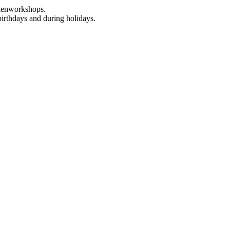
rienworkshops.
birthdays and during holidays.