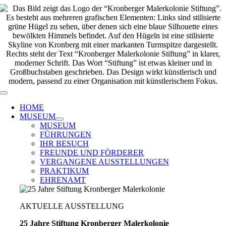
Zum
Inhalt
springen
Toggle
Navigation
HOME
MUSEUM
MUSEUM
FÜHRUNGEN
IHR BESUCH
FREUNDE UND FÖRDERER
VERGANGENE AUSSTELLUNGEN
PRAKTIKUM
EHRENAMT
AKTUELLE AUSSTELLUNG
25 Jahre Stiftung Kronberger Malerkolonie