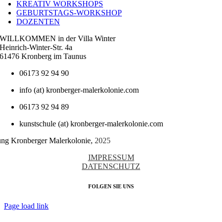
KREATIV WORKSHOPS
GEBURTSTAGS-WORKSHOP
DOZENTEN
WILLKOMMEN in der Villa Winter
Heinrich-Winter-Str. 4a
61476 Kronberg im Taunus
06173 92 94 90
info (at) kronberger-malerkolonie.com
06173 92 94 89
kunstschule (at) kronberger-malerkolonie.com
tung Kronberger Malerkolonie,
2025
IMPRESSUM
DATENSCHUTZ
FOLGEN SIE UNS
Page load link
Nach