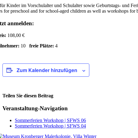
für Kinder im Vorschulalter und Schulalter sowie Geburtstags- und Fe
s for preschool and for school-aged children as well as workshops for 
tzt anmelden:
eis:
108,00 €
ilnehmer:
10
freie Plätze:
4
Zum Kalender hinzufügen
Teilen Sie diesen Beitrag
Facebook
Veranstaltung-Navigation
Sommerferien Workshop | SFWS 06
Sommerferien Workshop | SFWS 04