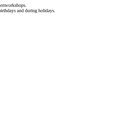
rienworkshops.
birthdays and during holidays.