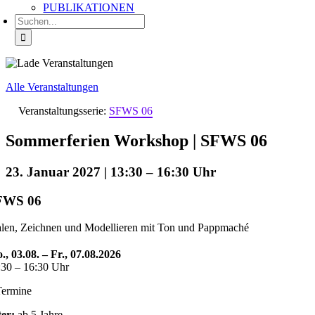
PUBLIKATIONEN
Suche
nach:
Alle Veranstaltungen
Veranstaltungsserie:
SFWS 06
Sommerferien Workshop | SFWS 06
23. Januar 2027 | 13:30
–
16:30
FWS 06
len, Zeichnen und Modellieren mit Ton und Pappmaché
., 03.08. – Fr., 07.08.2026
:30 – 16:30 Uhr
Termine
ter:
ab 5 Jahre