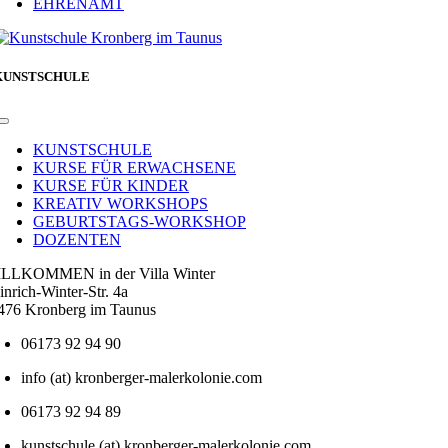
EHRENAMT
KUNSTSCHULE
Toggle
Navigation
KUNSTSCHULE
KURSE FÜR ERWACHSENE
KURSE FÜR KINDER
KREATIV WORKSHOPS
GEBURTSTAGS-WORKSHOP
DOZENTEN
LLKOMMEN in der Villa Winter
inrich-Winter-Str. 4a
476 Kronberg im Taunus
06173 92 94 90
info (at) kronberger-malerkolonie.com
06173 92 94 89
kunstschule (at) kronberger-malerkolonie.com