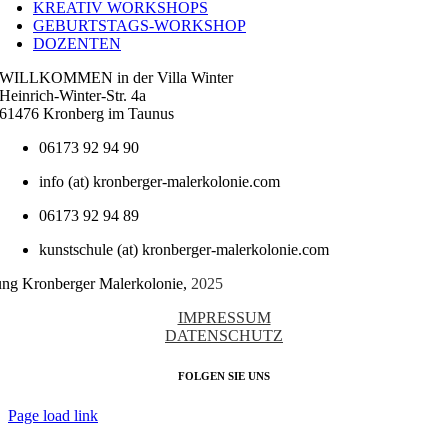
KREATIV WORKSHOPS
GEBURTSTAGS-WORKSHOP
DOZENTEN
WILLKOMMEN in der Villa Winter
Heinrich-Winter-Str. 4a
61476 Kronberg im Taunus
06173 92 94 90
info (at) kronberger-malerkolonie.com
06173 92 94 89
kunstschule (at) kronberger-malerkolonie.com
tung Kronberger Malerkolonie,
2025
IMPRESSUM
DATENSCHUTZ
FOLGEN SIE UNS
Page load link
Nach