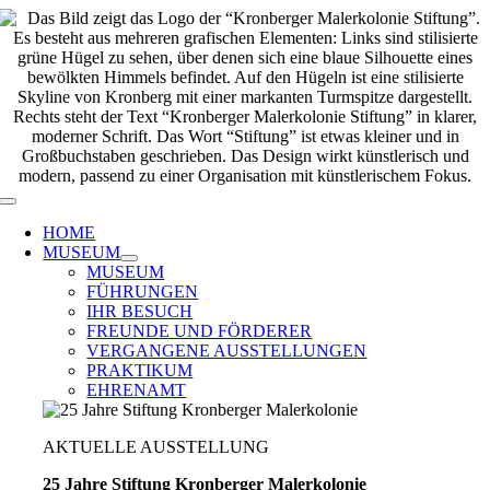
Zum
Inhalt
springen
Toggle
Navigation
HOME
MUSEUM
MUSEUM
FÜHRUNGEN
IHR BESUCH
FREUNDE UND FÖRDERER
VERGANGENE AUSSTELLUNGEN
PRAKTIKUM
EHRENAMT
AKTUELLE AUSSTELLUNG
25 Jahre Stiftung Kronberger Malerkolonie