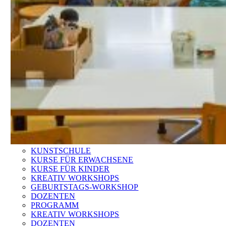
KUNSTSCHULE
KURSE FÜR ERWACHSENE
KURSE FÜR KINDER
KREATIV WORKSHOPS
GEBURTSTAGS-WORKSHOP
DOZENTEN
PROGRAMM
KREATIV WORKSHOPS
DOZENTEN