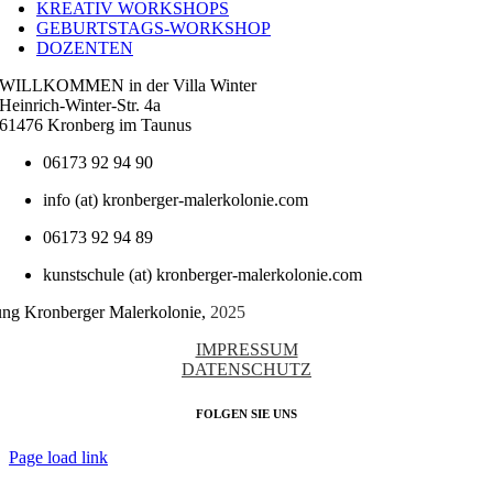
KREATIV WORKSHOPS
GEBURTSTAGS-WORKSHOP
DOZENTEN
WILLKOMMEN in der Villa Winter
Heinrich-Winter-Str. 4a
61476 Kronberg im Taunus
06173 92 94 90
info (at) kronberger-malerkolonie.com
06173 92 94 89
kunstschule (at) kronberger-malerkolonie.com
tung Kronberger Malerkolonie,
2025
IMPRESSUM
DATENSCHUTZ
FOLGEN SIE UNS
Page load link
Nach