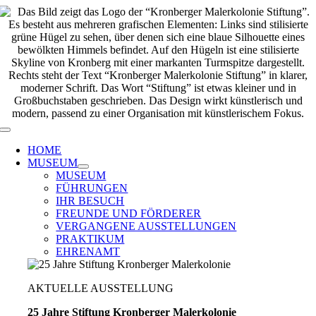
Zum
Inhalt
springen
Toggle
Navigation
HOME
MUSEUM
MUSEUM
FÜHRUNGEN
IHR BESUCH
FREUNDE UND FÖRDERER
VERGANGENE AUSSTELLUNGEN
PRAKTIKUM
EHRENAMT
AKTUELLE AUSSTELLUNG
25 Jahre Stiftung Kronberger Malerkolonie