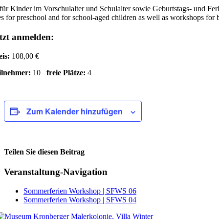
für Kinder im Vorschulalter und Schulalter sowie Geburtstags- und Fe
s for preschool and for school-aged children as well as workshops for 
tzt anmelden:
eis:
108,00 €
ilnehmer:
10
freie Plätze:
4
Zum Kalender hinzufügen
Teilen Sie diesen Beitrag
Facebook
Veranstaltung-Navigation
Sommerferien Workshop | SFWS 06
Sommerferien Workshop | SFWS 04