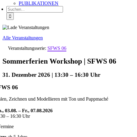
PUBLIKATIONEN
Suche
nach:
Alle Veranstaltungen
Veranstaltungsserie:
SFWS 06
Sommerferien Workshop | SFWS 06
31. Dezember 2026 | 13:30
–
16:30
FWS 06
len, Zeichnen und Modellieren mit Ton und Pappmaché
., 03.08. – Fr., 07.08.2026
:30 – 16:30 Uhr
Termine
ter:
ab 5 Jahre