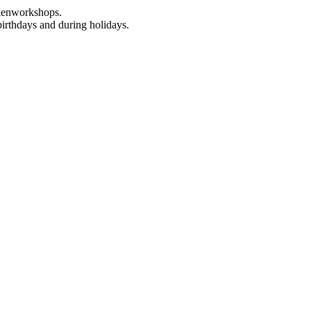
rienworkshops.
birthdays and during holidays.