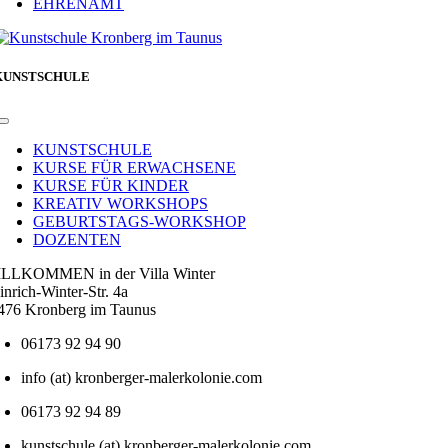
EHRENAMT
KUNSTSCHULE
Toggle
Navigation
KUNSTSCHULE
KURSE FÜR ERWACHSENE
KURSE FÜR KINDER
KREATIV WORKSHOPS
GEBURTSTAGS-WORKSHOP
DOZENTEN
LLKOMMEN in der Villa Winter
inrich-Winter-Str. 4a
476 Kronberg im Taunus
06173 92 94 90
info (at) kronberger-malerkolonie.com
06173 92 94 89
kunstschule (at) kronberger-malerkolonie.com