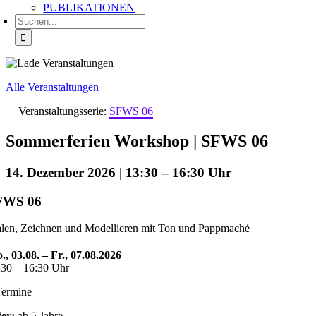
PUBLIKATIONEN
Suche
nach:
Alle Veranstaltungen
Veranstaltungsserie:
SFWS 06
Sommerferien Workshop | SFWS 06
14. Dezember 2026 | 13:30
–
16:30
FWS 06
len, Zeichnen und Modellieren mit Ton und Pappmaché
., 03.08. – Fr., 07.08.2026
:30 – 16:30 Uhr
Termine
ter:
ab 5 Jahre