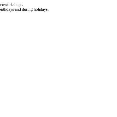
rienworkshops.
birthdays and during holidays.