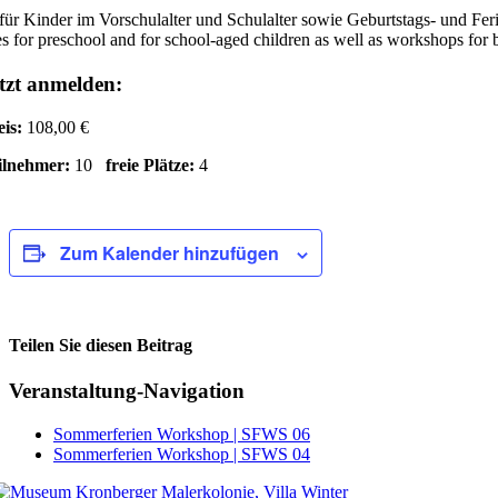
für Kinder im Vorschulalter und Schulalter sowie Geburtstags- und Fe
s for preschool and for school-aged children as well as workshops for 
tzt anmelden:
eis:
108,00 €
ilnehmer:
10
freie Plätze:
4
Zum Kalender hinzufügen
Teilen Sie diesen Beitrag
Facebook
Veranstaltung-Navigation
Sommerferien Workshop | SFWS 06
Sommerferien Workshop | SFWS 04