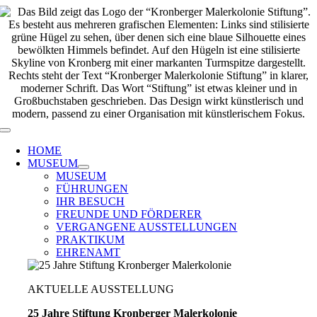
Zum
Inhalt
springen
Toggle
Navigation
HOME
MUSEUM
MUSEUM
FÜHRUNGEN
IHR BESUCH
FREUNDE UND FÖRDERER
VERGANGENE AUSSTELLUNGEN
PRAKTIKUM
EHRENAMT
AKTUELLE AUSSTELLUNG
25 Jahre Stiftung Kronberger Malerkolonie