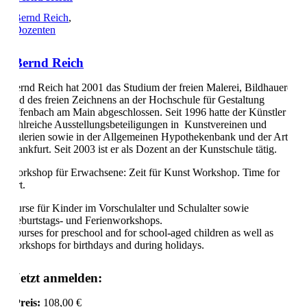
Bernd Reich
,
Dozenten
Bernd Reich
Bernd Reich hat 2001 das Studium der freien Malerei, Bildhauerei
und des freien Zeichnens an der Hochschule für Gestaltung
Offenbach am Main abgeschlossen. Seit 1996 hatte der Künstler
zahlreiche Ausstellungsbeteiligungen in Kunstvereinen und
Galerien sowie in der Allgemeinen Hypothekenbank und der Art
Frankfurt. Seit 2003 ist er als Dozent an der Kunstschule tätig.
Workshop für Erwachsene: Zeit für Kunst Workshop. Time for
Art.
Kurse für Kinder im Vorschulalter und Schulalter sowie
Geburtstags- und Ferienworkshops.
Courses for preschool and for school-aged children as well as
workshops for birthdays and during holidays.
Jetzt anmelden:
Preis:
108,00 €