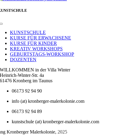
KUNSTSCHULE
Toggle
Navigation
KUNSTSCHULE
KURSE FÜR ERWACHSENE
KURSE FÜR KINDER
KREATIV WORKSHOPS
GEBURTSTAGS-WORKSHOP
DOZENTEN
WILLKOMMEN in der Villa Winter
Heinrich-Winter-Str. 4a
61476 Kronberg im Taunus
06173 92 94 90
info (at) kronberger-malerkolonie.com
06173 92 94 89
kunstschule (at) kronberger-malerkolonie.com
tung Kronberger Malerkolonie,
2025