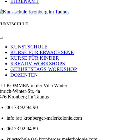
EHRENAMT
KUNSTSCHULE
Toggle
Navigation
KUNSTSCHULE
KURSE FÜR ERWACHSENE
KURSE FÜR KINDER
KREATIV WORKSHOPS
GEBURTSTAGS-WORKSHOP
DOZENTEN
LLKOMMEN in der Villa Winter
inrich-Winter-Str. 4a
476 Kronberg im Taunus
06173 92 94 90
info (at) kronberger-malerkolonie.com
06173 92 94 89
kunstschule (at) kronberger-malerkolonie.com