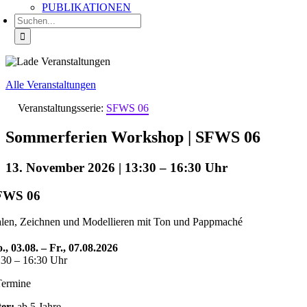
PUBLIKATIONEN
Suche
nach:
Alle Veranstaltungen
Veranstaltungsserie:
SFWS 06
Sommerferien Workshop | SFWS 06
13. November 2026 | 13:30
–
16:30
FWS 06
len, Zeichnen und Modellieren mit Ton und Pappmaché
., 03.08. – Fr., 07.08.2026
:30 – 16:30 Uhr
Termine
ter:
ab 5 Jahre