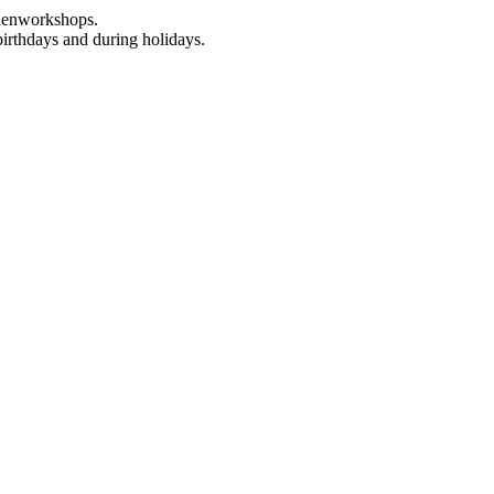
rienworkshops.
birthdays and during holidays.