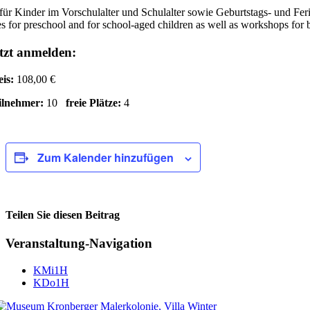
für Kinder im Vorschulalter und Schulalter sowie Geburtstags- und Fe
s for preschool and for school-aged children as well as workshops for 
tzt anmelden:
eis:
108,00 €
ilnehmer:
10
freie Plätze:
4
Zum Kalender hinzufügen
Teilen Sie diesen Beitrag
Facebook
Veranstaltung-Navigation
KMi1H
KDo1H