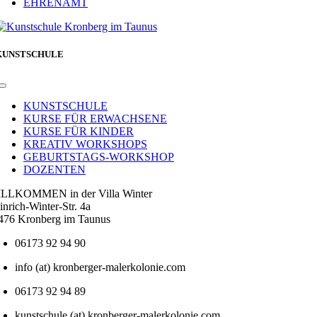
EHRENAMT
KUNSTSCHULE
Toggle
Navigation
KUNSTSCHULE
KURSE FÜR ERWACHSENE
KURSE FÜR KINDER
KREATIV WORKSHOPS
GEBURTSTAGS-WORKSHOP
DOZENTEN
LLKOMMEN in der Villa Winter
inrich-Winter-Str. 4a
476 Kronberg im Taunus
06173 92 94 90
info (at) kronberger-malerkolonie.com
06173 92 94 89
kunstschule (at) kronberger-malerkolonie.com