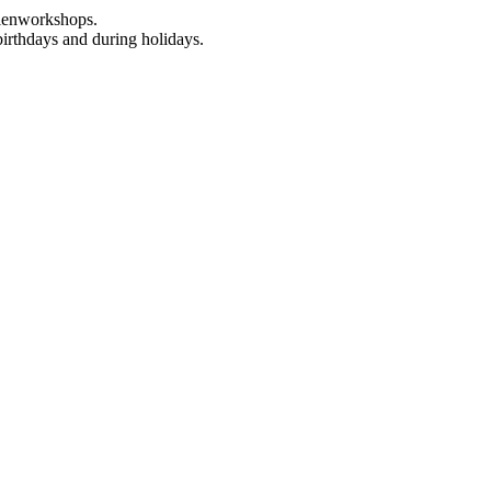
rienworkshops.
birthdays and during holidays.