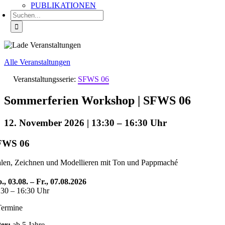
PUBLIKATIONEN
Suche
nach:
Alle Veranstaltungen
Veranstaltungsserie:
SFWS 06
Sommerferien Workshop | SFWS 06
12. November 2026 | 13:30
–
16:30
FWS 06
len, Zeichnen und Modellieren mit Ton und Pappmaché
., 03.08. – Fr., 07.08.2026
:30 – 16:30 Uhr
Termine
ter:
ab 5 Jahre