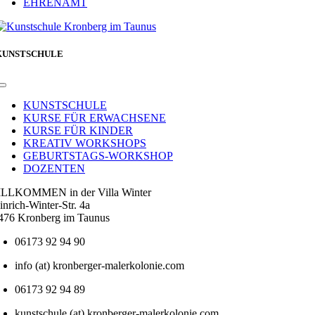
EHRENAMT
KUNSTSCHULE
Toggle
Navigation
KUNSTSCHULE
KURSE FÜR ERWACHSENE
KURSE FÜR KINDER
KREATIV WORKSHOPS
GEBURTSTAGS-WORKSHOP
DOZENTEN
LLKOMMEN in der Villa Winter
inrich-Winter-Str. 4a
476 Kronberg im Taunus
06173 92 94 90
info (at) kronberger-malerkolonie.com
06173 92 94 89
kunstschule (at) kronberger-malerkolonie.com