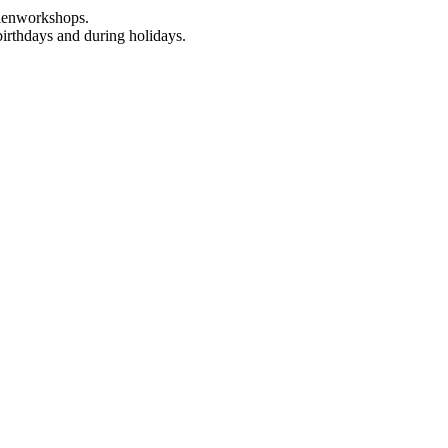
rienworkshops.
birthdays and during holidays.