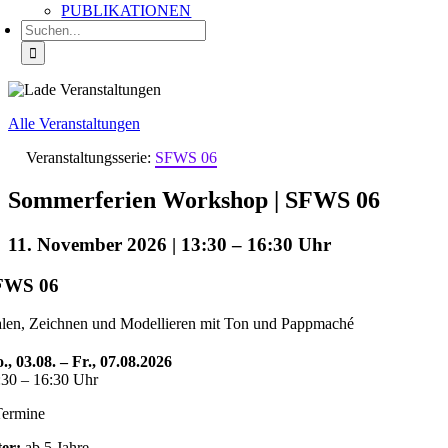
PUBLIKATIONEN
Suche
nach:
Alle Veranstaltungen
Veranstaltungsserie:
SFWS 06
Sommerferien Workshop | SFWS 06
11. November 2026 | 13:30
–
16:30
FWS 06
len, Zeichnen und Modellieren mit Ton und Pappmaché
., 03.08. – Fr., 07.08.2026
:30 – 16:30 Uhr
Termine
ter:
ab 5 Jahre