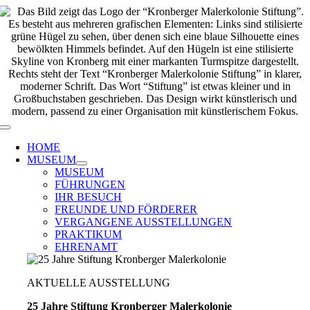
Zum
Inhalt
springen
Toggle
Navigation
HOME
MUSEUM
MUSEUM
FÜHRUNGEN
IHR BESUCH
FREUNDE UND FÖRDERER
VERGANGENE AUSSTELLUNGEN
PRAKTIKUM
EHRENAMT
AKTUELLE AUSSTELLUNG
25 Jahre Stiftung Kronberger Malerkolonie