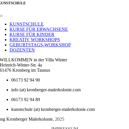
KUNSTSCHULE
Toggle
Navigation
KUNSTSCHULE
KURSE FÜR ERWACHSENE
KURSE FÜR KINDER
KREATIV WORKSHOPS
GEBURTSTAGS-WORKSHOP
DOZENTEN
WILLKOMMEN in der Villa Winter
Heinrich-Winter-Str. 4a
61476 Kronberg im Taunus
06173 92 94 90
info (at) kronberger-malerkolonie.com
06173 92 94 89
kunstschule (at) kronberger-malerkolonie.com
tung Kronberger Malerkolonie,
2025
IMPRESSUM