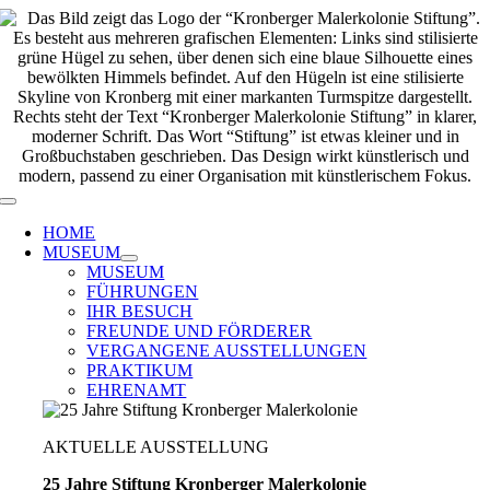
Zum
Inhalt
springen
Toggle
Navigation
HOME
MUSEUM
MUSEUM
FÜHRUNGEN
IHR BESUCH
FREUNDE UND FÖRDERER
VERGANGENE AUSSTELLUNGEN
PRAKTIKUM
EHRENAMT
AKTUELLE AUSSTELLUNG
25 Jahre Stiftung Kronberger Malerkolonie