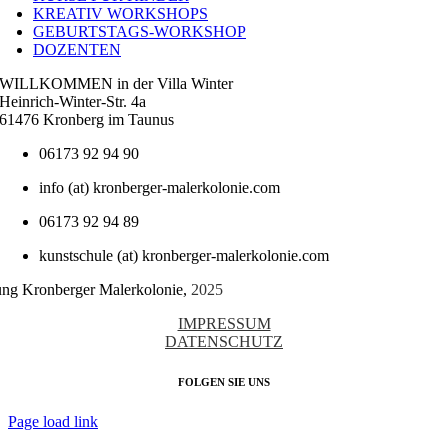
KREATIV WORKSHOPS
GEBURTSTAGS-WORKSHOP
DOZENTEN
WILLKOMMEN in der Villa Winter
Heinrich-Winter-Str. 4a
61476 Kronberg im Taunus
06173 92 94 90
info (at) kronberger-malerkolonie.com
06173 92 94 89
kunstschule (at) kronberger-malerkolonie.com
tung Kronberger Malerkolonie,
2025
IMPRESSUM
DATENSCHUTZ
FOLGEN SIE UNS
Page load link
Nach