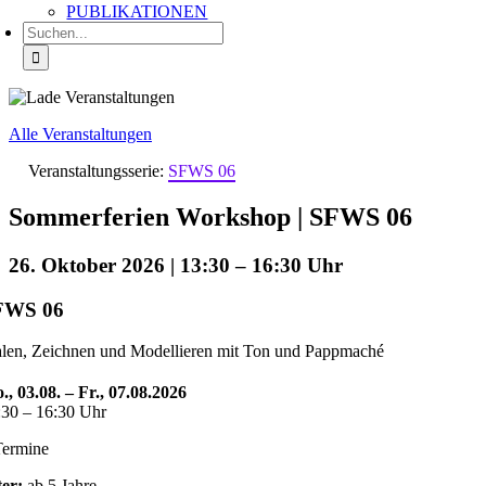
PUBLIKATIONEN
Suche
nach:
Alle Veranstaltungen
Veranstaltungsserie:
SFWS 06
Sommerferien Workshop | SFWS 06
26. Oktober 2026 | 13:30
–
16:30
FWS 06
len, Zeichnen und Modellieren mit Ton und Pappmaché
., 03.08. – Fr., 07.08.2026
:30 – 16:30 Uhr
Termine
ter:
ab 5 Jahre