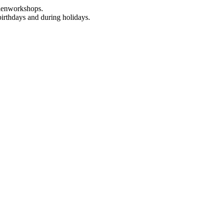
rienworkshops.
birthdays and during holidays.