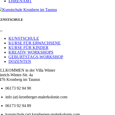
EHRENAMT
KUNSTSCHULE
Toggle
Navigation
KUNSTSCHULE
KURSE FÜR ERWACHSENE
KURSE FÜR KINDER
KREATIV WORKSHOPS
GEBURTSTAGS-WORKSHOP
DOZENTEN
LLKOMMEN in der Villa Winter
inrich-Winter-Str. 4a
476 Kronberg im Taunus
06173 92 94 90
info (at) kronberger-malerkolonie.com
06173 92 94 89
kunstschule (at) kronberger-malerkolonie.com