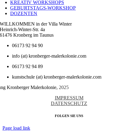
KREATIV WORKSHOPS
GEBURTSTAGS-WORKSHOP
DOZENTEN
WILLKOMMEN in der Villa Winter
Heinrich-Winter-Str. 4a
61476 Kronberg im Taunus
06173 92 94 90
info (at) kronberger-malerkolonie.com
06173 92 94 89
kunstschule (at) kronberger-malerkolonie.com
tung Kronberger Malerkolonie,
2025
IMPRESSUM
DATENSCHUTZ
FOLGEN SIE UNS
Page load link
Nach