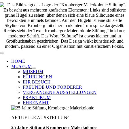
Zum
Inhalt
springen
Toggle
Navigation
HOME
MUSEUM
MUSEUM
FÜHRUNGEN
IHR BESUCH
FREUNDE UND FÖRDERER
VERGANGENE AUSSTELLUNGEN
PRAKTIKUM
EHRENAMT
AKTUELLE AUSSTELLUNG
25 Jahre Stiftung Kronberger Malerkolonie