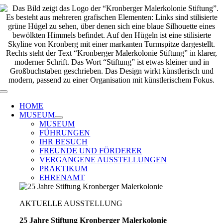
Zum
Inhalt
springen
Toggle
Navigation
HOME
MUSEUM
MUSEUM
FÜHRUNGEN
IHR BESUCH
FREUNDE UND FÖRDERER
VERGANGENE AUSSTELLUNGEN
PRAKTIKUM
EHRENAMT
AKTUELLE AUSSTELLUNG
25 Jahre Stiftung Kronberger Malerkolonie