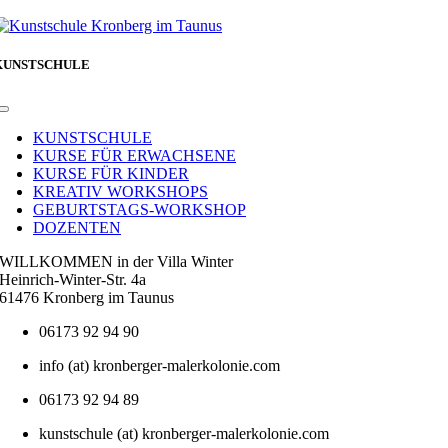
KUNSTSCHULE
Toggle
Navigation
KUNSTSCHULE
KURSE FÜR ERWACHSENE
KURSE FÜR KINDER
KREATIV WORKSHOPS
GEBURTSTAGS-WORKSHOP
DOZENTEN
WILLKOMMEN in der Villa Winter
Heinrich-Winter-Str. 4a
61476 Kronberg im Taunus
06173 92 94 90
info (at) kronberger-malerkolonie.com
06173 92 94 89
kunstschule (at) kronberger-malerkolonie.com