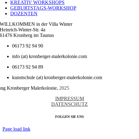
KREATIV WORKSHOPS
GEBURTSTAGS-WORKSHOP
DOZENTEN
WILLKOMMEN in der Villa Winter
Heinrich-Winter-Str. 4a
61476 Kronberg im Taunus
06173 92 94 90
info (at) kronberger-malerkolonie.com
06173 92 94 89
kunstschule (at) kronberger-malerkolonie.com
tung Kronberger Malerkolonie,
2025
IMPRESSUM
DATENSCHUTZ
FOLGEN SIE UNS
Page load link
Nach