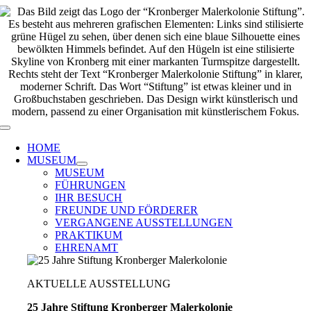
Zum
Inhalt
springen
Toggle
Navigation
HOME
MUSEUM
MUSEUM
FÜHRUNGEN
IHR BESUCH
FREUNDE UND FÖRDERER
VERGANGENE AUSSTELLUNGEN
PRAKTIKUM
EHRENAMT
AKTUELLE AUSSTELLUNG
25 Jahre Stiftung Kronberger Malerkolonie