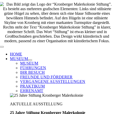
Zum
Inhalt
springen
Toggle
Navigation
HOME
MUSEUM
MUSEUM
FÜHRUNGEN
IHR BESUCH
FREUNDE UND FÖRDERER
VERGANGENE AUSSTELLUNGEN
PRAKTIKUM
EHRENAMT
AKTUELLE AUSSTELLUNG
25 Jahre Stiftung Kronberger Malerkolonie