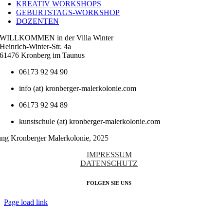
KREATIV WORKSHOPS
GEBURTSTAGS-WORKSHOP
DOZENTEN
WILLKOMMEN in der Villa Winter
Heinrich-Winter-Str. 4a
61476 Kronberg im Taunus
06173 92 94 90
info (at) kronberger-malerkolonie.com
06173 92 94 89
kunstschule (at) kronberger-malerkolonie.com
tung Kronberger Malerkolonie,
2025
IMPRESSUM
DATENSCHUTZ
FOLGEN SIE UNS
Page load link
Nach