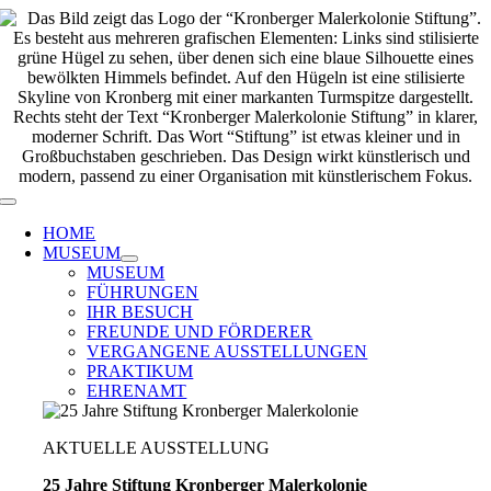
Zum
Inhalt
springen
Toggle
Navigation
HOME
MUSEUM
MUSEUM
FÜHRUNGEN
IHR BESUCH
FREUNDE UND FÖRDERER
VERGANGENE AUSSTELLUNGEN
PRAKTIKUM
EHRENAMT
AKTUELLE AUSSTELLUNG
25 Jahre Stiftung Kronberger Malerkolonie