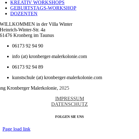
KREATIV WORKSHOPS
GEBURTSTAGS-WORKSHOP
DOZENTEN
WILLKOMMEN in der Villa Winter
Heinrich-Winter-Str. 4a
61476 Kronberg im Taunus
06173 92 94 90
info (at) kronberger-malerkolonie.com
06173 92 94 89
kunstschule (at) kronberger-malerkolonie.com
tung Kronberger Malerkolonie,
2025
IMPRESSUM
DATENSCHUTZ
FOLGEN SIE UNS
Page load link
Nach