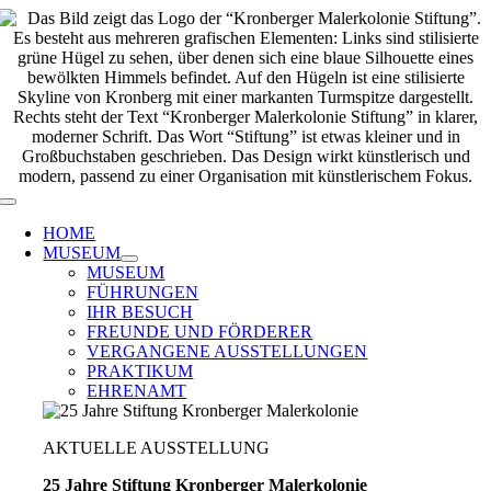
Zum
Inhalt
springen
Toggle
Navigation
HOME
MUSEUM
MUSEUM
FÜHRUNGEN
IHR BESUCH
FREUNDE UND FÖRDERER
VERGANGENE AUSSTELLUNGEN
PRAKTIKUM
EHRENAMT
AKTUELLE AUSSTELLUNG
25 Jahre Stiftung Kronberger Malerkolonie