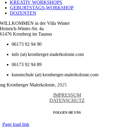
KREATIV WORKSHOPS
GEBURTSTAGS-WORKSHOP
DOZENTEN
WILLKOMMEN in der Villa Winter
Heinrich-Winter-Str. 4a
61476 Kronberg im Taunus
06173 92 94 90
info (at) kronberger-malerkolonie.com
06173 92 94 89
kunstschule (at) kronberger-malerkolonie.com
tung Kronberger Malerkolonie,
2025
IMPRESSUM
DATENSCHUTZ
FOLGEN SIE UNS
Page load link
Nach