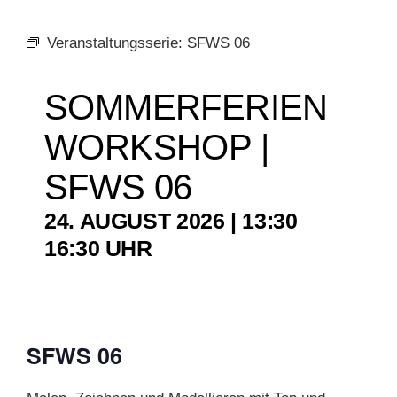
Veranstaltungsserie:
SFWS 06
KUNSTSCHULE
SOMMERFERIEN
KRONBERGER MALERKOLONIE
WORKSHOP |
SUCHE
SFWS 06
NACH:
24. AUGUST 2026 | 13:30
–
16:30
SFWS 06