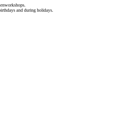
rienworkshops.
birthdays and during holidays.