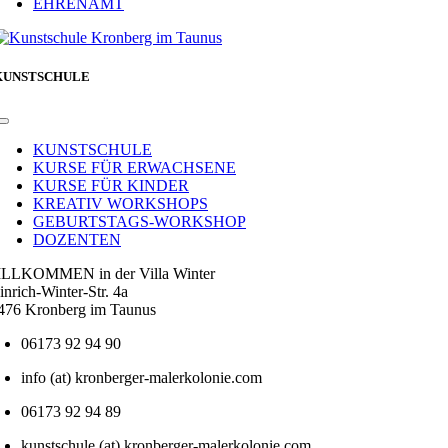
EHRENAMT
KUNSTSCHULE
Toggle
Navigation
KUNSTSCHULE
KURSE FÜR ERWACHSENE
KURSE FÜR KINDER
KREATIV WORKSHOPS
GEBURTSTAGS-WORKSHOP
DOZENTEN
LLKOMMEN in der Villa Winter
inrich-Winter-Str. 4a
476 Kronberg im Taunus
06173 92 94 90
info (at) kronberger-malerkolonie.com
06173 92 94 89
kunstschule (at) kronberger-malerkolonie.com