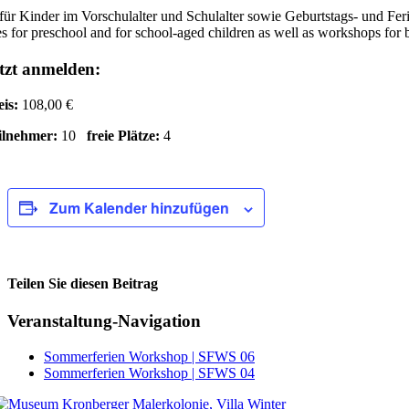
für Kinder im Vorschulalter und Schulalter sowie Geburtstags- und Fe
s for preschool and for school-aged children as well as workshops for 
tzt anmelden:
eis:
108,00 €
ilnehmer:
10
freie Plätze:
4
Zum Kalender hinzufügen
Teilen Sie diesen Beitrag
Facebook
Veranstaltung-Navigation
Sommerferien Workshop | SFWS 06
Sommerferien Workshop | SFWS 04