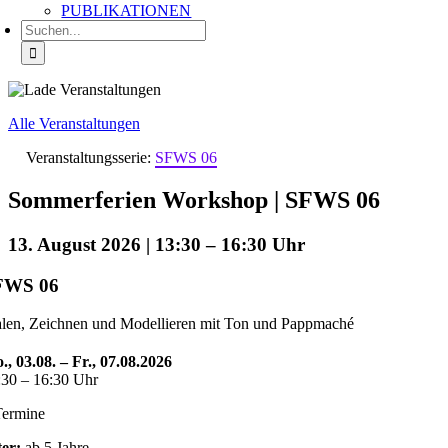
PUBLIKATIONEN
Suche
nach:
Alle Veranstaltungen
Veranstaltungsserie:
SFWS 06
Sommerferien Workshop | SFWS 06
13. August 2026 | 13:30
–
16:30
FWS 06
len, Zeichnen und Modellieren mit Ton und Pappmaché
., 03.08. – Fr., 07.08.2026
:30 – 16:30 Uhr
Termine
ter:
ab 5 Jahre