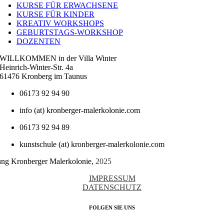
KURSE FÜR ERWACHSENE
KURSE FÜR KINDER
KREATIV WORKSHOPS
GEBURTSTAGS-WORKSHOP
DOZENTEN
WILLKOMMEN in der Villa Winter
Heinrich-Winter-Str. 4a
61476 Kronberg im Taunus
06173 92 94 90
info (at) kronberger-malerkolonie.com
06173 92 94 89
kunstschule (at) kronberger-malerkolonie.com
tung Kronberger Malerkolonie,
2025
IMPRESSUM
DATENSCHUTZ
FOLGEN SIE UNS