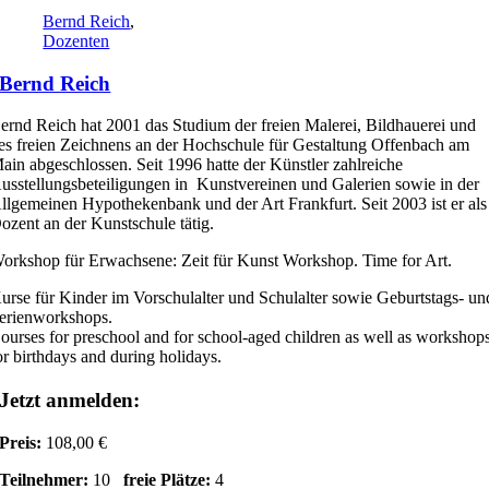
Bernd Reich
,
Dozenten
Bernd Reich
ernd Reich hat 2001 das Studium der freien Malerei, Bildhauerei und
es freien Zeichnens an der Hochschule für Gestaltung Offenbach am
ain abgeschlossen. Seit 1996 hatte der Künstler zahlreiche
usstellungsbeteiligungen in Kunstvereinen und Galerien sowie in der
llgemeinen Hypothekenbank und der Art Frankfurt. Seit 2003 ist er als
ozent an der Kunstschule tätig.
orkshop für Erwachsene: Zeit für Kunst Workshop. Time for Art.
urse für Kinder im Vorschulalter und Schulalter sowie Geburtstags- un
erienworkshops.
ourses for preschool and for school-aged children as well as workshop
or birthdays and during holidays.
Jetzt anmelden:
Preis:
108,00 €
Teilnehmer:
10
freie Plätze:
4