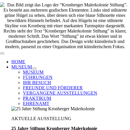
Zum
Inhalt
springen
Toggle
Navigation
HOME
MUSEUM
MUSEUM
FÜHRUNGEN
IHR BESUCH
FREUNDE UND FÖRDERER
VERGANGENE AUSSTELLUNGEN
PRAKTIKUM
EHRENAMT
AKTUELLE AUSSTELLUNG
25 Jahre Stiftung Kronberger Malerkolonie