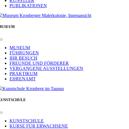
KÜNSTLER
PUBLIKATIONEN
MUSEUM
Toggle
Navigation
MUSEUM
FÜHRUNGEN
IHR BESUCH
FREUNDE UND FÖRDERER
VERGANGENE AUSSTELLUNGEN
PRAKTIKUM
EHRENAMT
KUNSTSCHULE
Toggle
Navigation
KUNSTSCHULE
KURSE FÜR ERWACHSENE