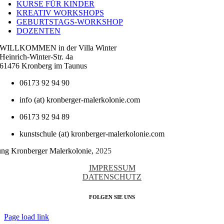
KURSE FÜR KINDER
KREATIV WORKSHOPS
GEBURTSTAGS-WORKSHOP
DOZENTEN
WILLKOMMEN in der Villa Winter
Heinrich-Winter-Str. 4a
61476 Kronberg im Taunus
06173 92 94 90
info (at) kronberger-malerkolonie.com
06173 92 94 89
kunstschule (at) kronberger-malerkolonie.com
tung Kronberger Malerkolonie,
2025
IMPRESSUM
DATENSCHUTZ
FOLGEN SIE UNS
Page load link