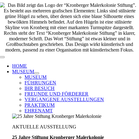
Zum
Inhalt
springen
Toggle
Navigation
HOME
MUSEUM
MUSEUM
FÜHRUNGEN
IHR BESUCH
FREUNDE UND FÖRDERER
VERGANGENE AUSSTELLUNGEN
PRAKTIKUM
EHRENAMT
AKTUELLE AUSSTELLUNG
25 Jahre Stiftung Kronberger Malerkolonie