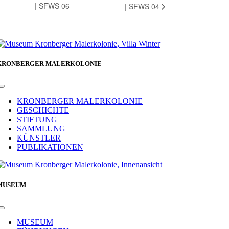
| SFWS 06
| SFWS 04
KRONBERGER MALERKOLONIE
Toggle
Navigation
KRONBERGER MALERKOLONIE
GESCHICHTE
STIFTUNG
SAMMLUNG
KÜNSTLER
PUBLIKATIONEN
MUSEUM
Toggle
Navigation
MUSEUM