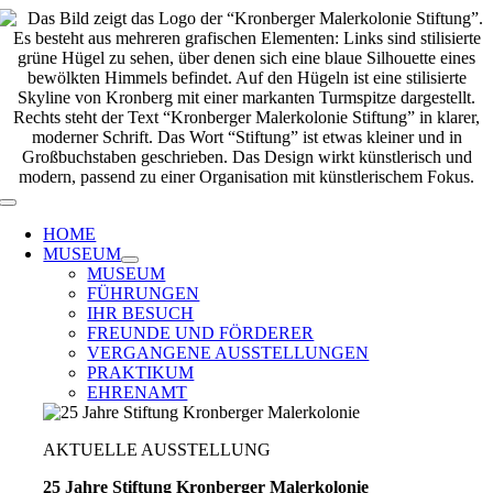
Zum
Inhalt
springen
Toggle
Navigation
HOME
MUSEUM
MUSEUM
FÜHRUNGEN
IHR BESUCH
FREUNDE UND FÖRDERER
VERGANGENE AUSSTELLUNGEN
PRAKTIKUM
EHRENAMT
AKTUELLE AUSSTELLUNG
25 Jahre Stiftung Kronberger Malerkolonie