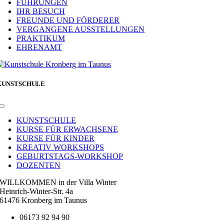
FÜHRUNGEN
IHR BESUCH
FREUNDE UND FÖRDERER
VERGANGENE AUSSTELLUNGEN
PRAKTIKUM
EHRENAMT
KUNSTSCHULE
Toggle
Navigation
KUNSTSCHULE
KURSE FÜR ERWACHSENE
KURSE FÜR KINDER
KREATIV WORKSHOPS
GEBURTSTAGS-WORKSHOP
DOZENTEN
WILLKOMMEN in der Villa Winter
Heinrich-Winter-Str. 4a
61476 Kronberg im Taunus
06173 92 94 90