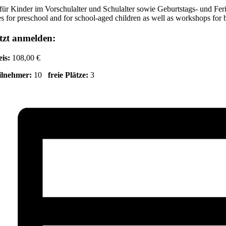
für Kinder im Vorschulalter und Schulalter sowie Geburtstags- und Fe
s for preschool and for school-aged children as well as workshops for 
tzt anmelden:
eis:
108,00 €
ilnehmer:
10
freie Plätze:
3