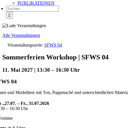
PUBLIKATIONEN
Suche
nach:
Alle Veranstaltungen
Veranstaltungsserie:
SFWS 04
Sommerferien Workshop | SFWS 04
11. Mai 2027 | 13:30
–
16:30
FWS 04
uen und Modelliere mit Ton, Pappmaché und unterschiedlichen Materia
 .,27.07. – Fr., 31.07.2026
:30 – 16:30 Uhr
Termine
ter:
ab 8 Jahre