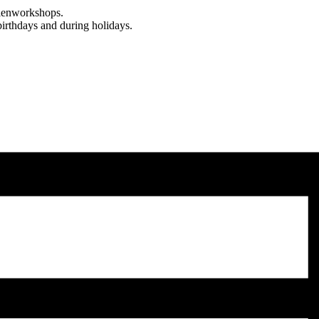
rienworkshops.
birthdays and during holidays.