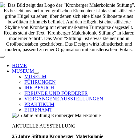
Zum
Inhalt
springen
Toggle
Navigation
HOME
MUSEUM
MUSEUM
FÜHRUNGEN
IHR BESUCH
FREUNDE UND FÖRDERER
VERGANGENE AUSSTELLUNGEN
PRAKTIKUM
EHRENAMT
AKTUELLE AUSSTELLUNG
25 Jahre Stiftung Kronberger Malerkolonie