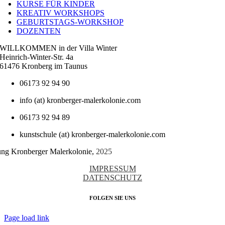
KURSE FÜR KINDER
KREATIV WORKSHOPS
GEBURTSTAGS-WORKSHOP
DOZENTEN
WILLKOMMEN in der Villa Winter
Heinrich-Winter-Str. 4a
61476 Kronberg im Taunus
06173 92 94 90
info (at) kronberger-malerkolonie.com
06173 92 94 89
kunstschule (at) kronberger-malerkolonie.com
tung Kronberger Malerkolonie,
2025
IMPRESSUM
DATENSCHUTZ
FOLGEN SIE UNS
Page load link