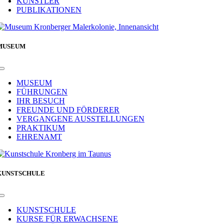
KÜNSTLER
PUBLIKATIONEN
MUSEUM
Toggle
Navigation
MUSEUM
FÜHRUNGEN
IHR BESUCH
FREUNDE UND FÖRDERER
VERGANGENE AUSSTELLUNGEN
PRAKTIKUM
EHRENAMT
KUNSTSCHULE
Toggle
Navigation
KUNSTSCHULE
KURSE FÜR ERWACHSENE