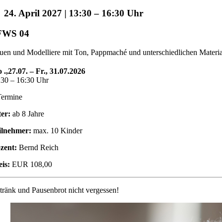
24. April 2027 | 13:30
–
16:30
FWS 04
uen und Modelliere mit Ton, Pappmaché und unterschiedlichen Materia
 .,27.07. – Fr., 31.07.2026
:30 – 16:30 Uhr
Termine
ter:
ab 8 Jahre
ilnehmer:
max. 10 Kinder
zent:
Bernd Reich
eis:
EUR 108,00
tränk und Pausenbrot nicht vergessen!