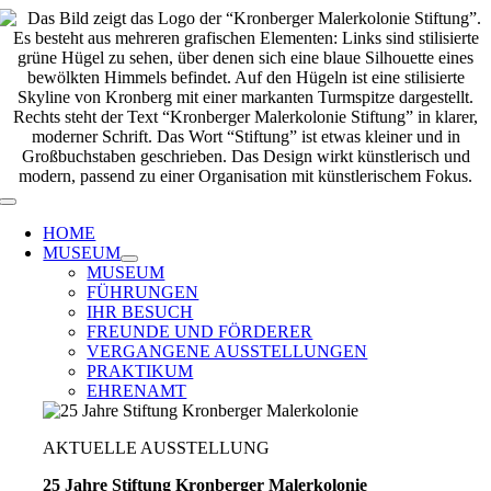
Zum
Inhalt
springen
Toggle
Navigation
HOME
MUSEUM
MUSEUM
FÜHRUNGEN
IHR BESUCH
FREUNDE UND FÖRDERER
VERGANGENE AUSSTELLUNGEN
PRAKTIKUM
EHRENAMT
AKTUELLE AUSSTELLUNG
25 Jahre Stiftung Kronberger Malerkolonie