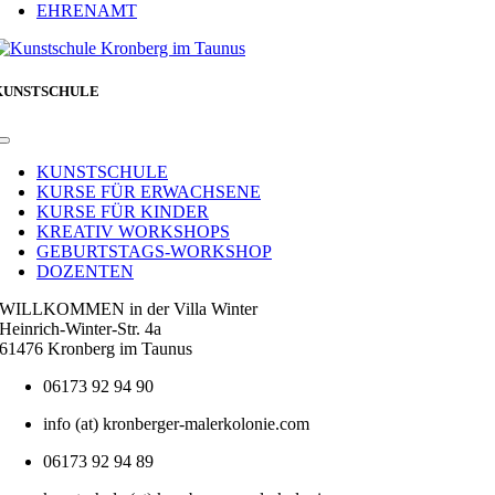
EHRENAMT
KUNSTSCHULE
Toggle
Navigation
KUNSTSCHULE
KURSE FÜR ERWACHSENE
KURSE FÜR KINDER
KREATIV WORKSHOPS
GEBURTSTAGS-WORKSHOP
DOZENTEN
WILLKOMMEN in der Villa Winter
Heinrich-Winter-Str. 4a
61476 Kronberg im Taunus
06173 92 94 90
info (at) kronberger-malerkolonie.com
06173 92 94 89