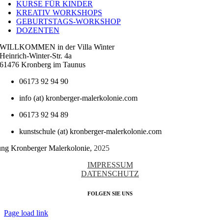
KURSE FÜR KINDER
KREATIV WORKSHOPS
GEBURTSTAGS-WORKSHOP
DOZENTEN
WILLKOMMEN in der Villa Winter
Heinrich-Winter-Str. 4a
61476 Kronberg im Taunus
06173 92 94 90
info (at) kronberger-malerkolonie.com
06173 92 94 89
kunstschule (at) kronberger-malerkolonie.com
tung Kronberger Malerkolonie,
2025
IMPRESSUM
DATENSCHUTZ
FOLGEN SIE UNS
Page load link