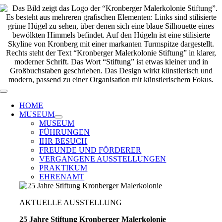
Zum
Inhalt
springen
Toggle
Navigation
HOME
MUSEUM
MUSEUM
FÜHRUNGEN
IHR BESUCH
FREUNDE UND FÖRDERER
VERGANGENE AUSSTELLUNGEN
PRAKTIKUM
EHRENAMT
AKTUELLE AUSSTELLUNG
25 Jahre Stiftung Kronberger Malerkolonie