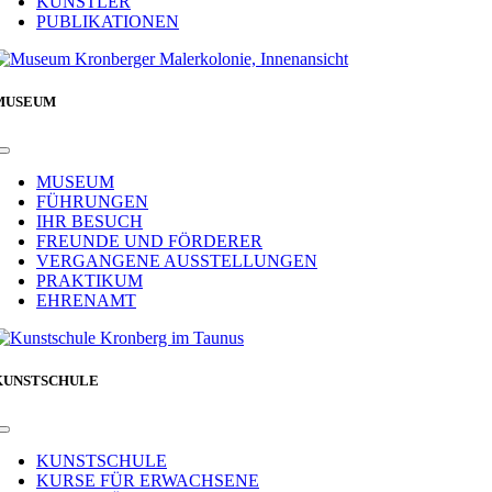
KÜNSTLER
PUBLIKATIONEN
MUSEUM
Toggle
Navigation
MUSEUM
FÜHRUNGEN
IHR BESUCH
FREUNDE UND FÖRDERER
VERGANGENE AUSSTELLUNGEN
PRAKTIKUM
EHRENAMT
KUNSTSCHULE
Toggle
Navigation
KUNSTSCHULE
KURSE FÜR ERWACHSENE