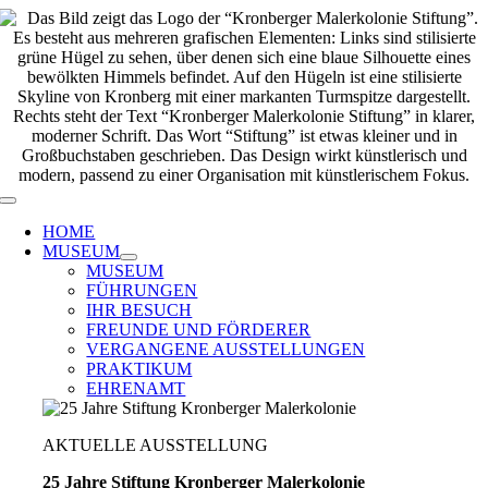
Zum
Inhalt
springen
Toggle
Navigation
HOME
MUSEUM
MUSEUM
FÜHRUNGEN
IHR BESUCH
FREUNDE UND FÖRDERER
VERGANGENE AUSSTELLUNGEN
PRAKTIKUM
EHRENAMT
AKTUELLE AUSSTELLUNG
25 Jahre Stiftung Kronberger Malerkolonie