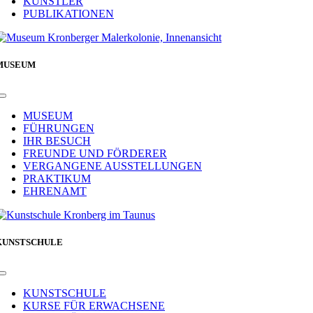
KÜNSTLER
PUBLIKATIONEN
MUSEUM
Toggle
Navigation
MUSEUM
FÜHRUNGEN
IHR BESUCH
FREUNDE UND FÖRDERER
VERGANGENE AUSSTELLUNGEN
PRAKTIKUM
EHRENAMT
KUNSTSCHULE
Toggle
Navigation
KUNSTSCHULE
KURSE FÜR ERWACHSENE