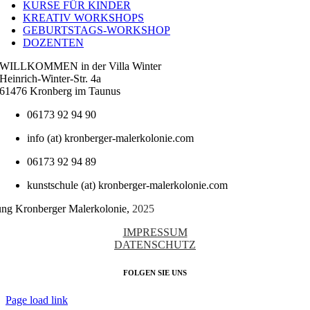
KURSE FÜR KINDER
KREATIV WORKSHOPS
GEBURTSTAGS-WORKSHOP
DOZENTEN
WILLKOMMEN in der Villa Winter
Heinrich-Winter-Str. 4a
61476 Kronberg im Taunus
06173 92 94 90
info (at) kronberger-malerkolonie.com
06173 92 94 89
kunstschule (at) kronberger-malerkolonie.com
tung Kronberger Malerkolonie,
2025
IMPRESSUM
DATENSCHUTZ
FOLGEN SIE UNS
Page load link