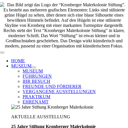
Zum
Inhalt
springen
Toggle
Navigation
HOME
MUSEUM
MUSEUM
FÜHRUNGEN
IHR BESUCH
FREUNDE UND FÖRDERER
VERGANGENE AUSSTELLUNGEN
PRAKTIKUM
EHRENAMT
AKTUELLE AUSSTELLUNG
25 Jahre Stiftung Kronberger Malerkolonie