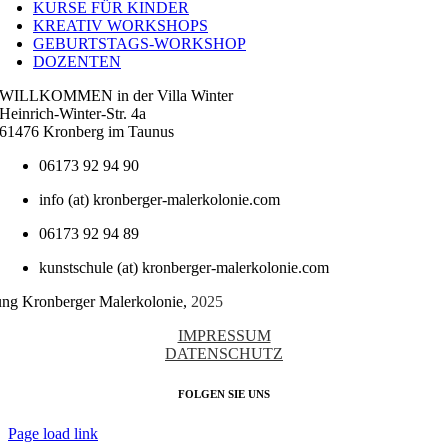
KURSE FÜR KINDER
KREATIV WORKSHOPS
GEBURTSTAGS-WORKSHOP
DOZENTEN
WILLKOMMEN in der Villa Winter
Heinrich-Winter-Str. 4a
61476 Kronberg im Taunus
06173 92 94 90
info (at) kronberger-malerkolonie.com
06173 92 94 89
kunstschule (at) kronberger-malerkolonie.com
tung Kronberger Malerkolonie,
2025
IMPRESSUM
DATENSCHUTZ
FOLGEN SIE UNS
Page load link