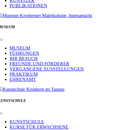
KÜNSTLER
PUBLIKATIONEN
MUSEUM
Toggle
Navigation
MUSEUM
FÜHRUNGEN
IHR BESUCH
FREUNDE UND FÖRDERER
VERGANGENE AUSSTELLUNGEN
PRAKTIKUM
EHRENAMT
KUNSTSCHULE
Toggle
Navigation
KUNSTSCHULE
KURSE FÜR ERWACHSENE