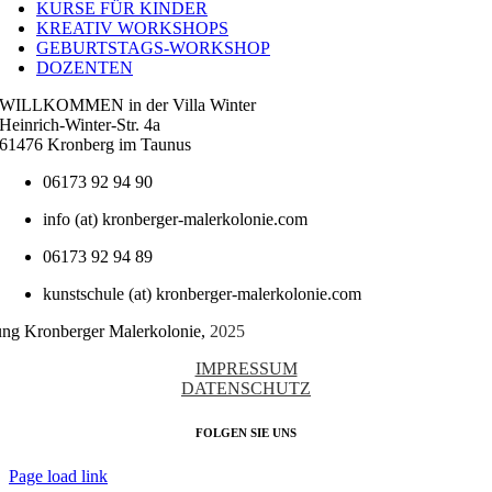
KURSE FÜR KINDER
KREATIV WORKSHOPS
GEBURTSTAGS-WORKSHOP
DOZENTEN
WILLKOMMEN in der Villa Winter
Heinrich-Winter-Str. 4a
61476 Kronberg im Taunus
06173 92 94 90
info (at) kronberger-malerkolonie.com
06173 92 94 89
kunstschule (at) kronberger-malerkolonie.com
tung Kronberger Malerkolonie,
2025
IMPRESSUM
DATENSCHUTZ
FOLGEN SIE UNS
Page load link