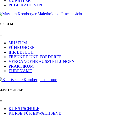
KÜNSTLER
PUBLIKATIONEN
MUSEUM
Toggle
Navigation
MUSEUM
FÜHRUNGEN
IHR BESUCH
FREUNDE UND FÖRDERER
VERGANGENE AUSSTELLUNGEN
PRAKTIKUM
EHRENAMT
KUNSTSCHULE
Toggle
Navigation
KUNSTSCHULE
KURSE FÜR ERWACHSENE