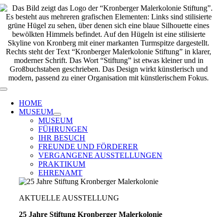
Zum
Inhalt
springen
Toggle
Navigation
HOME
MUSEUM
MUSEUM
FÜHRUNGEN
IHR BESUCH
FREUNDE UND FÖRDERER
VERGANGENE AUSSTELLUNGEN
PRAKTIKUM
EHRENAMT
AKTUELLE AUSSTELLUNG
25 Jahre Stiftung Kronberger Malerkolonie