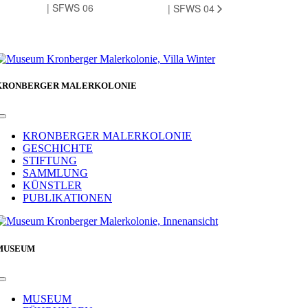
| SFWS 06
| SFWS 04
KRONBERGER MALERKOLONIE
Toggle
Navigation
KRONBERGER MALERKOLONIE
GESCHICHTE
STIFTUNG
SAMMLUNG
KÜNSTLER
PUBLIKATIONEN
MUSEUM
Toggle
Navigation
MUSEUM