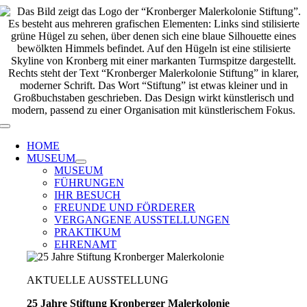
Zum
Inhalt
springen
Toggle
Navigation
HOME
MUSEUM
MUSEUM
FÜHRUNGEN
IHR BESUCH
FREUNDE UND FÖRDERER
VERGANGENE AUSSTELLUNGEN
PRAKTIKUM
EHRENAMT
AKTUELLE AUSSTELLUNG
25 Jahre Stiftung Kronberger Malerkolonie