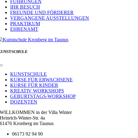
FÜHRUNGEN
IHR BESUCH
FREUNDE UND FÖRDERER
VERGANGENE AUSSTELLUNGEN
PRAKTIKUM
EHRENAMT
KUNSTSCHULE
Toggle
Navigation
KUNSTSCHULE
KURSE FÜR ERWACHSENE
KURSE FÜR KINDER
KREATIV WORKSHOPS
GEBURTSTAGS-WORKSHOP
DOZENTEN
WILLKOMMEN in der Villa Winter
Heinrich-Winter-Str. 4a
61476 Kronberg im Taunus
06173 92 94 90