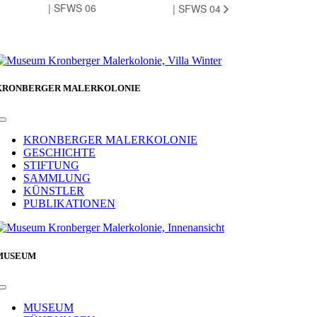
| SFWS 06
| SFWS 04
KRONBERGER MALERKOLONIE
Toggle
Navigation
KRONBERGER MALERKOLONIE
GESCHICHTE
STIFTUNG
SAMMLUNG
KÜNSTLER
PUBLIKATIONEN
MUSEUM
Toggle
Navigation
MUSEUM