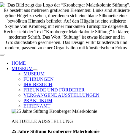
Zum
Inhalt
springen
Toggle
Navigation
HOME
MUSEUM
MUSEUM
FÜHRUNGEN
IHR BESUCH
FREUNDE UND FÖRDERER
VERGANGENE AUSSTELLUNGEN
PRAKTIKUM
EHRENAMT
AKTUELLE AUSSTELLUNG
25 Jahre Stiftung Kronberger Malerkolonie