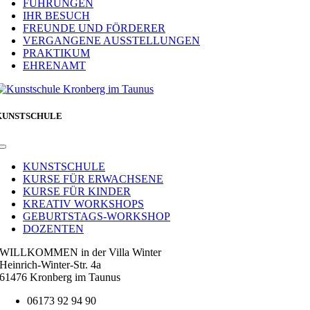
FÜHRUNGEN
IHR BESUCH
FREUNDE UND FÖRDERER
VERGANGENE AUSSTELLUNGEN
PRAKTIKUM
EHRENAMT
KUNSTSCHULE
Toggle
Navigation
KUNSTSCHULE
KURSE FÜR ERWACHSENE
KURSE FÜR KINDER
KREATIV WORKSHOPS
GEBURTSTAGS-WORKSHOP
DOZENTEN
WILLKOMMEN in der Villa Winter
Heinrich-Winter-Str. 4a
61476 Kronberg im Taunus
06173 92 94 90