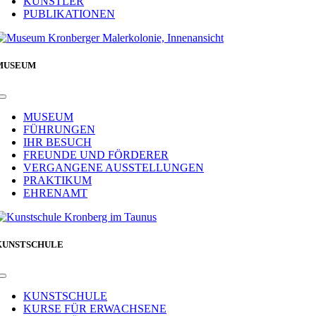
KÜNSTLER
PUBLIKATIONEN
MUSEUM
Toggle
Navigation
MUSEUM
FÜHRUNGEN
IHR BESUCH
FREUNDE UND FÖRDERER
VERGANGENE AUSSTELLUNGEN
PRAKTIKUM
EHRENAMT
KUNSTSCHULE
Toggle
Navigation
KUNSTSCHULE
KURSE FÜR ERWACHSENE