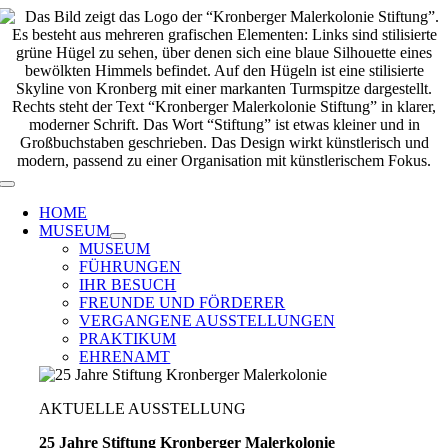
Zum
Inhalt
springen
Toggle
Navigation
HOME
MUSEUM
MUSEUM
FÜHRUNGEN
IHR BESUCH
FREUNDE UND FÖRDERER
VERGANGENE AUSSTELLUNGEN
PRAKTIKUM
EHRENAMT
AKTUELLE AUSSTELLUNG
25 Jahre Stiftung Kronberger Malerkolonie