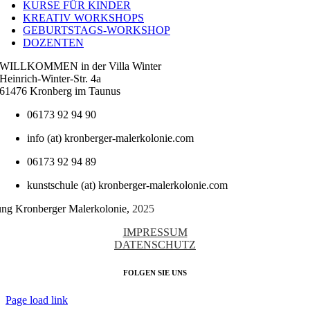
KURSE FÜR KINDER
KREATIV WORKSHOPS
GEBURTSTAGS-WORKSHOP
DOZENTEN
WILLKOMMEN in der Villa Winter
Heinrich-Winter-Str. 4a
61476 Kronberg im Taunus
06173 92 94 90
info (at) kronberger-malerkolonie.com
06173 92 94 89
kunstschule (at) kronberger-malerkolonie.com
tung Kronberger Malerkolonie,
2025
IMPRESSUM
DATENSCHUTZ
FOLGEN SIE UNS
Page load link