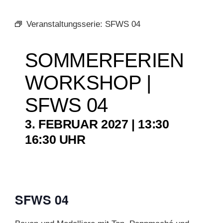
Veranstaltungsserie:
SFWS 04
KUNSTSCHULE
SOMMERFERIEN
KRONBERGER MALERKOLONIE
WORKSHOP |
SUCHE
SFWS 04
NACH:
3. FEBRUAR 2027 | 13:30
–
16:30
SFWS 04