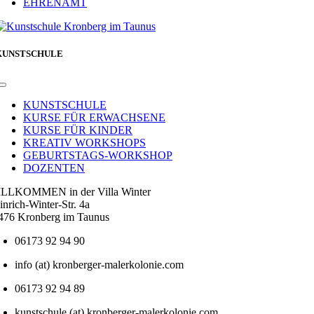
EHRENAMT
KUNSTSCHULE
Toggle
Navigation
KUNSTSCHULE
KURSE FÜR ERWACHSENE
KURSE FÜR KINDER
KREATIV WORKSHOPS
GEBURTSTAGS-WORKSHOP
DOZENTEN
LLKOMMEN in der Villa Winter
inrich-Winter-Str. 4a
476 Kronberg im Taunus
06173 92 94 90
info (at) kronberger-malerkolonie.com
06173 92 94 89
kunstschule (at) kronberger-malerkolonie.com