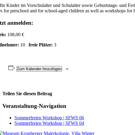
für Kinder im Vorschulalter und Schulalter sowie Geburtstags- und Fe
s for preschool and for school-aged children as well as workshops for 
tzt anmelden:
eis:
108,00 €
ilnehmer:
10
freie Plätze:
3
Zum Kalender hinzufügen
Teilen Sie diesen Beitrag
Facebook
Veranstaltung-Navigation
Sommerferien Workshop | SFWS 06
Sommerferien Workshop | SFWS 04