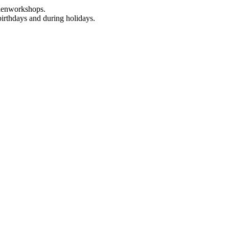
rienworkshops.
birthdays and during holidays.