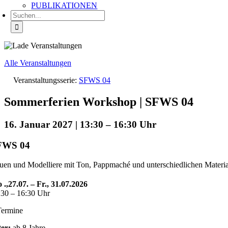
PUBLIKATIONEN
Suche
nach:
Alle Veranstaltungen
Veranstaltungsserie:
SFWS 04
Sommerferien Workshop | SFWS 04
16. Januar 2027 | 13:30
–
16:30
FWS 04
uen und Modelliere mit Ton, Pappmaché und unterschiedlichen Materia
 .,27.07. – Fr., 31.07.2026
:30 – 16:30 Uhr
Termine
ter:
ab 8 Jahre