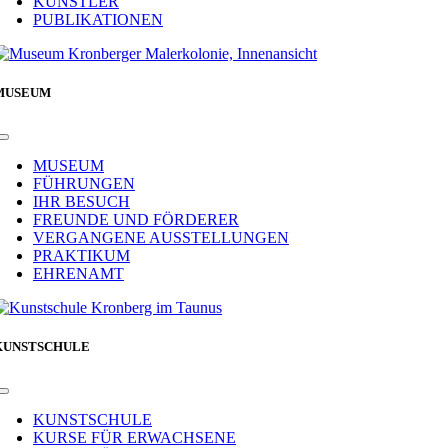
KÜNSTLER
PUBLIKATIONEN
MUSEUM
Toggle
Navigation
MUSEUM
FÜHRUNGEN
IHR BESUCH
FREUNDE UND FÖRDERER
VERGANGENE AUSSTELLUNGEN
PRAKTIKUM
EHRENAMT
KUNSTSCHULE
Toggle
Navigation
KUNSTSCHULE
KURSE FÜR ERWACHSENE