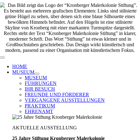
Zum
Inhalt
springen
Toggle
Navigation
HOME
MUSEUM
MUSEUM
FÜHRUNGEN
IHR BESUCH
FREUNDE UND FÖRDERER
VERGANGENE AUSSTELLUNGEN
PRAKTIKUM
EHRENAMT
AKTUELLE AUSSTELLUNG
25 Jahre Stiftung Kronberger Malerkolonie