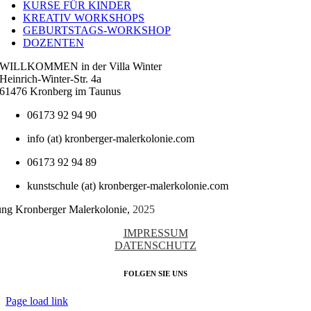
KURSE FÜR KINDER
KREATIV WORKSHOPS
GEBURTSTAGS-WORKSHOP
DOZENTEN
WILLKOMMEN in der Villa Winter
Heinrich-Winter-Str. 4a
61476 Kronberg im Taunus
06173 92 94 90
info (at) kronberger-malerkolonie.com
06173 92 94 89
kunstschule (at) kronberger-malerkolonie.com
tung Kronberger Malerkolonie,
2025
IMPRESSUM
DATENSCHUTZ
FOLGEN SIE UNS
Page load link