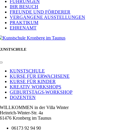
FÜHRUNGEN
IHR BESUCH
FREUNDE UND FÖRDERER
VERGANGENE AUSSTELLUNGEN
PRAKTIKUM
EHRENAMT
KUNSTSCHULE
Toggle
Navigation
KUNSTSCHULE
KURSE FÜR ERWACHSENE
KURSE FÜR KINDER
KREATIV WORKSHOPS
GEBURTSTAGS-WORKSHOP
DOZENTEN
WILLKOMMEN in der Villa Winter
Heinrich-Winter-Str. 4a
61476 Kronberg im Taunus
06173 92 94 90