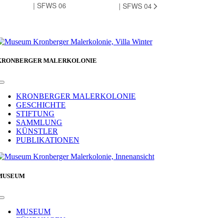
| SFWS 06
| SFWS 04
KRONBERGER MALERKOLONIE
Toggle
Navigation
KRONBERGER MALERKOLONIE
GESCHICHTE
STIFTUNG
SAMMLUNG
KÜNSTLER
PUBLIKATIONEN
MUSEUM
Toggle
Navigation
MUSEUM