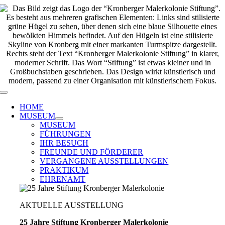
Zum
Inhalt
springen
Toggle
Navigation
HOME
MUSEUM
MUSEUM
FÜHRUNGEN
IHR BESUCH
FREUNDE UND FÖRDERER
VERGANGENE AUSSTELLUNGEN
PRAKTIKUM
EHRENAMT
AKTUELLE AUSSTELLUNG
25 Jahre Stiftung Kronberger Malerkolonie