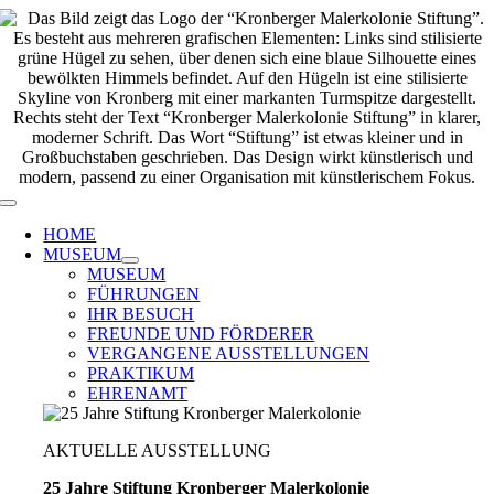
Zum
Inhalt
springen
Toggle
Navigation
HOME
MUSEUM
MUSEUM
FÜHRUNGEN
IHR BESUCH
FREUNDE UND FÖRDERER
VERGANGENE AUSSTELLUNGEN
PRAKTIKUM
EHRENAMT
AKTUELLE AUSSTELLUNG
25 Jahre Stiftung Kronberger Malerkolonie