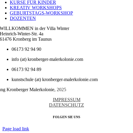
KURSE FÜR KINDER
KREATIV WORKSHOPS
GEBURTSTAGS-WORKSHOP
DOZENTEN
WILLKOMMEN in der Villa Winter
Heinrich-Winter-Str. 4a
61476 Kronberg im Taunus
06173 92 94 90
info (at) kronberger-malerkolonie.com
06173 92 94 89
kunstschule (at) kronberger-malerkolonie.com
tung Kronberger Malerkolonie,
2025
IMPRESSUM
DATENSCHUTZ
FOLGEN SIE UNS
Page load link