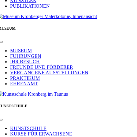
KÜNSTLER
PUBLIKATIONEN
MUSEUM
Toggle
Navigation
MUSEUM
FÜHRUNGEN
IHR BESUCH
FREUNDE UND FÖRDERER
VERGANGENE AUSSTELLUNGEN
PRAKTIKUM
EHRENAMT
KUNSTSCHULE
Toggle
Navigation
KUNSTSCHULE
KURSE FÜR ERWACHSENE