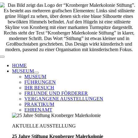
Zum
Inhalt
springen
Toggle
Navigation
HOME
MUSEUM
MUSEUM
FÜHRUNGEN
IHR BESUCH
FREUNDE UND FÖRDERER
VERGANGENE AUSSTELLUNGEN
PRAKTIKUM
EHRENAMT
AKTUELLE AUSSTELLUNG
25 Jahre Stiftung Kronberger Malerkolonie