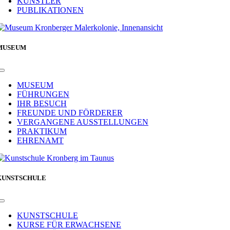
KÜNSTLER
PUBLIKATIONEN
MUSEUM
Toggle
Navigation
MUSEUM
FÜHRUNGEN
IHR BESUCH
FREUNDE UND FÖRDERER
VERGANGENE AUSSTELLUNGEN
PRAKTIKUM
EHRENAMT
KUNSTSCHULE
Toggle
Navigation
KUNSTSCHULE
KURSE FÜR ERWACHSENE