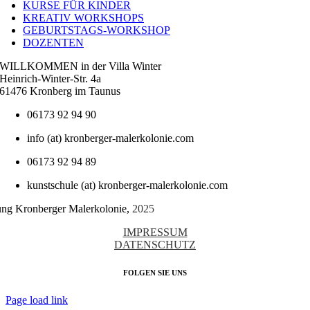
KURSE FÜR KINDER
KREATIV WORKSHOPS
GEBURTSTAGS-WORKSHOP
DOZENTEN
WILLKOMMEN in der Villa Winter
Heinrich-Winter-Str. 4a
61476 Kronberg im Taunus
06173 92 94 90
info (at) kronberger-malerkolonie.com
06173 92 94 89
kunstschule (at) kronberger-malerkolonie.com
tung Kronberger Malerkolonie,
2025
IMPRESSUM
DATENSCHUTZ
FOLGEN SIE UNS
Page load link