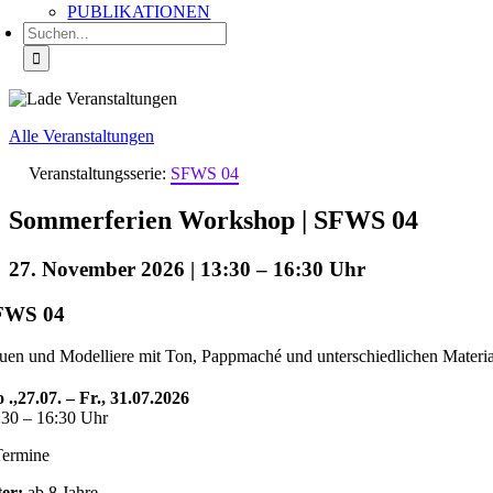
PUBLIKATIONEN
Suche
nach:
Alle Veranstaltungen
Veranstaltungsserie:
SFWS 04
Sommerferien Workshop | SFWS 04
27. November 2026 | 13:30
–
16:30
FWS 04
uen und Modelliere mit Ton, Pappmaché und unterschiedlichen Materia
 .,27.07. – Fr., 31.07.2026
:30 – 16:30 Uhr
Termine
ter:
ab 8 Jahre