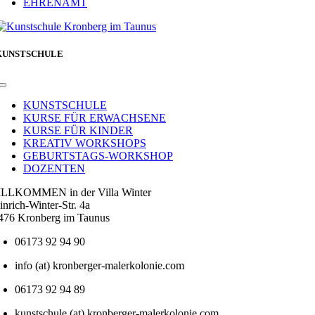
EHRENAMT
KUNSTSCHULE
Toggle
Navigation
KUNSTSCHULE
KURSE FÜR ERWACHSENE
KURSE FÜR KINDER
KREATIV WORKSHOPS
GEBURTSTAGS-WORKSHOP
DOZENTEN
LLKOMMEN in der Villa Winter
inrich-Winter-Str. 4a
476 Kronberg im Taunus
06173 92 94 90
info (at) kronberger-malerkolonie.com
06173 92 94 89
kunstschule (at) kronberger-malerkolonie.com